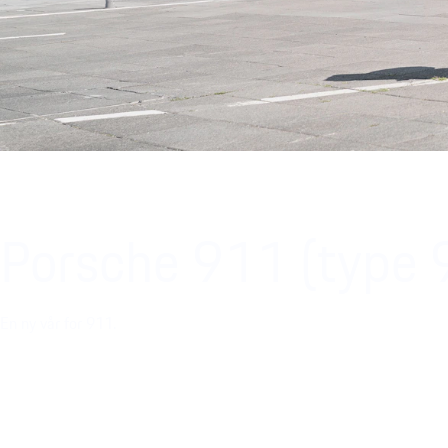
Porsche 911 (type 
En ny vår for 911.