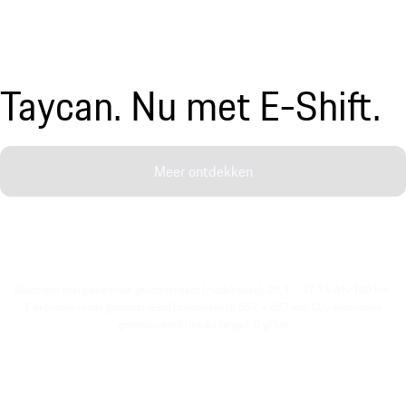
Taycan. Nu met E-Shift.
Meer ontdekken
Elektrisch energieverbruik gecombineerd (modelreeks): 20,1 – 17,7 kWh/100 km,
Elektrische range gecombineerd (modelreeks): 567 – 637 km, CO₂-emmissies
gecombineerd (model range): 0 g/km