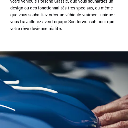
votre véhicule Porsche Classic, que vous souhaitiez un
design ou des fonctionnalités très spéciaux, ou même
que vous souhaitiez créer un véhicule vraiment unique :
vous travaillerez avec l’équipe Sonderwunsch pour que
votre rêve devienne réalité.
Personnalisation maximale.
Vous avez rêvé d’un modèle unique. Créez-le. Votre
projet Sonderwunsch (Sur-mesure) peut avoir plusieurs
visages : personnalisation et combinaisons de
matériaux particulières dans l’habitacle, participation à
la conception de composants spécifiques, mais aussi
peintures design complexes sur la carrosserie et les