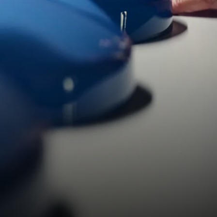
jantes, ou tissus inhabituels et revêtements spécifiques
en cuir. Si vous le souhaitez, nous pouvons intégrer vos
propres logos et éléments de design dans l’habitacle et
à l’extérieur, grâce à un travail manuel soigneusement
détaillé.
Véhicule entièrement nouveau ou modification sur
mesure, tout est possible. Par exemple, un pommeau de
levier de vitesses personnalisé ou un aileron arrière
modifié en hommage aux icônes de la course
automobile. En tant que chef de projet, vous dirigerez
une équipe de concepteurs, d’ingénieurs et de
spécialistes pour développer un « Factory One-Off »,
votre modèle unique, dans un délai de trois ans.
Réalisez vos rêves avec le programme Sonderwunsch
(Sur-mesure) Porsche et construisez votre voiture de
sport vraiment individuelle.