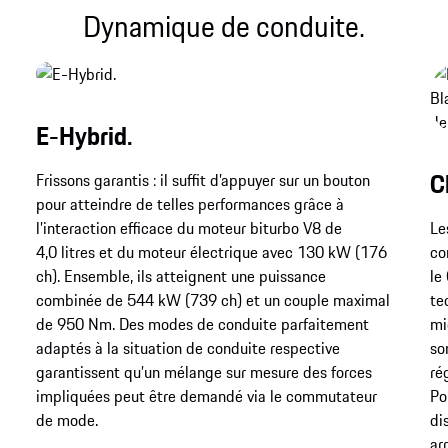
Dynamique de conduite.
E-Hybrid.
C
Frissons garantis : il suffit d’appuyer sur un bouton
pour atteindre de telles performances grâce à
l’interaction efficace du moteur biturbo V8 de
Le
4,0 litres et du moteur électrique avec 130 kW (176
co
ch). Ensemble, ils atteignent une puissance
le
combinée de 544 kW (739 ch) et un couple maximal
te
de 950 Nm. Des modes de conduite parfaitement
mi
adaptés à la situation de conduite respective
so
garantissent qu’un mélange sur mesure des forces
ré
impliquées peut être demandé via le commutateur
Po
de mode.
di
ar