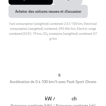
Acheter des voitures neuves et d’occasion
Fuel consumption (weighted) combined: 2,5 l/100 km, Electrical
consumption (weighted) combined: 293 Wh/km, Electric range
combined (ECE): 79 km, CO₂ emissions (weighted) combined: 57
g/km
s
Accélération de 0 à 100 km/h avec Pack Sport Chrono
kW
ch
/
Puissance combinée (kW) / Puissance combinée (ch)