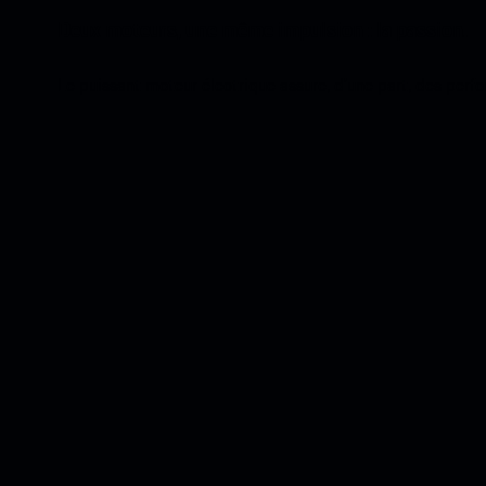
Deux moteurs, une même impulsion : la passion.
Le puissant moteur électrique assure, d’une part, des perf