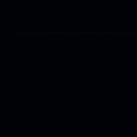
2 moteurs synchrones à aimant permanent qui ont tout pour 
1
Pour plus de précisions sur la méthode de mesure des vale