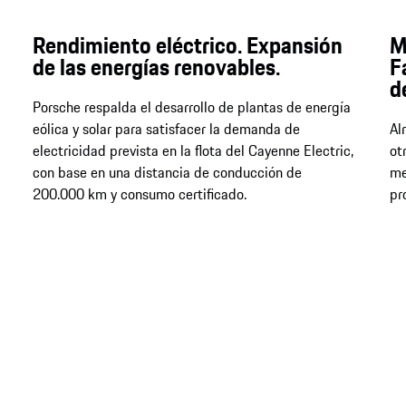
Rendimiento eléctrico. Expansión
M
de las energías renovables.
F
d
Porsche respalda el desarrollo de plantas de energía
eólica y solar para satisfacer la demanda de
Al
electricidad prevista en la flota del Cayenne Electric,
ot
con base en una distancia de conducción de
me
200.000 km y consumo certificado.
pr