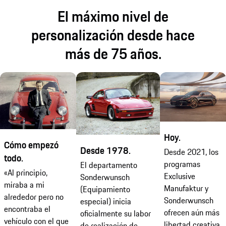
El máximo nivel de
personalización desde hace
más de 75 años.
Hoy.
Cómo empezó
Desde 1978.
Desde 2021, los
todo.
programas
El departamento
«Al principio,
Exclusive
Sonderwunsch
miraba a mi
Manufaktur y
(Equipamiento
alrededor pero no
Sonderwunsch
especial) inicia
encontraba el
ofrecen aún más
oficialmente su labor
vehículo con el que
libertad creativa
de realización de