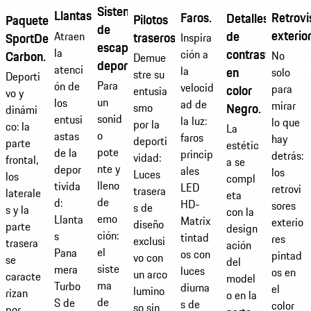
Sistema
Llantas.
Retrovi
Faros.
Detalles
Pilotos
Paquete
de
exterio
de
traseros.
Atraen
SportDesign
Inspira
escape
la
contraste
ción a
Carbon.
No
Demue
deportivo.
atenci
en
la
solo
stre su
Deporti
Para
ón de
velocid
color
para
entusia
vo y
un
los
ad de
mirar
Negro.
smo
dinámi
sonid
entusi
la luz:
lo que
por la
co: la
La
o
astas
faros
hay
deporti
parte
estétic
pote
de la
princip
detrás:
vidad:
frontal,
a se
nte y
depor
ales
los
Luces
los
compl
lleno
tivida
LED
retrovi
trasera
laterale
eta
de
d:
HD-
sores
s de
s y la
con la
emo
Llanta
Matrix
exterio
diseño
parte
design
ción:
s
tintad
res
exclusi
trasera
ación
el
Pana
os con
pintad
vo con
se
del
siste
mera
luces
os en
un arco
caracte
model
ma
Turbo
diurna
el
lumino
rizan
o en la
de
S de
s de
color
so sin
por