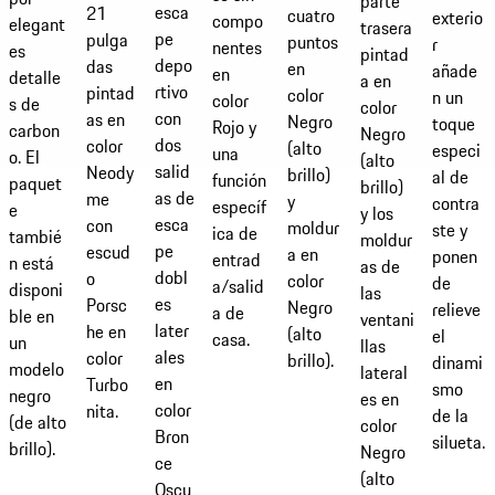
parte
esca
21
cuatro
exterio
compo
elegant
trasera
pe
pulga
puntos
r
nentes
es
pintad
depo
das
en
añade
en
detalle
a en
rtivo
pintad
color
n un
color
s de
color
con
as en
Negro
toque
Rojo y
carbon
Negro
dos
color
(alto
especi
una
o. El
(alto
salid
Neody
brillo)
al de
función
paquet
brillo)
as de
me
y
contra
específ
e
y los
esca
con
moldur
ste y
ica de
tambié
moldur
pe
escud
a en
ponen
entrad
n está
as de
dobl
o
color
de
a/salid
disponi
las
es
Porsc
Negro
relieve
a de
ble en
ventani
later
he en
(alto
el
casa.
un
llas
ales
color
brillo).
dinami
modelo
lateral
en
Turbo
smo
negro
es en
color
nita.
de la
(de alto
color
Bron
silueta.
brillo).
Negro
ce
(alto
Oscu