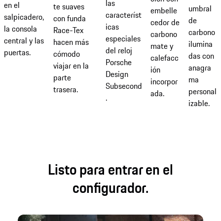
las
en el
te suaves
umbral
embelle
característ
salpicadero,
con funda
de
cedor de
icas
la consola
Race-Tex
carbono
carbono
especiales
central y las
hacen más
ilumina
mate y
del reloj
puertas.
cómodo
das con
calefacc
Porsche
viajar en la
anagra
ión
Design
parte
ma
incorpor
Subsecond
trasera.
personal
ada.
.
izable.
Listo para entrar en el
configurador.