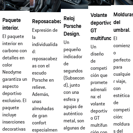
Moldura
Volante
Reloj
Paquete
Reposacabezas.
del
deportivo
Porsche
interior.
umbral.
GT
Expresión de
Design.
El paquete
la
multifunción.
El
Un
interior en
individualida
comienz
Un
pequeño
carbono con
d:
o
diseño
indicador
detalles en
reposacabez
perfecto
de
de
color
as con el
para
competi
segundos
Neodyme
escudo
cualquie
ción que
(Subsecon
garantiza un
Porsche en
r viaje,
promete
d), junto
aspecto
relieve.
con
adrenali
con una
deportivo
Además,
estética
na: el
esfera y
exclusivo. El
unas
de
volante
agujas de
paquete
almohadas
competi
deportiv
auténtico
incluye
de gran
ción:
o GT
metal, son
inserciones
confort
moldura
multifun
algunas de
decorativas
especialmen
s del
ción con