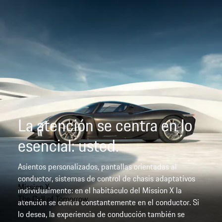
La atención se centra en lo
esencial: usted.
Asientos personalizados, pantallas orientadas al
conductor, sistemas de control de chasis adaptativos
Mission X.
individualmente: en el habitáculo del Mission X la
The Call of Tomorrow.
atención se centra constantemente en el conductor. Si
lo desea, la experiencia de conducción también se