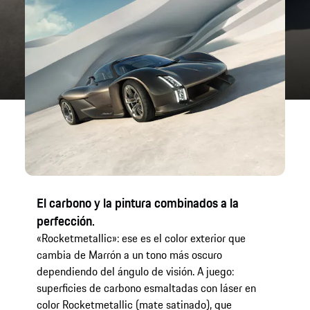
El carbono y la pintura combinados a la
Fi
perfección.
Ar
pu
«Rocketmetallic»: ese es el color exterior que
ar
cambia de Marrón a un tono más oscuro
tr
dependiendo del ángulo de visión. A juego:
en
superficies de carbono esmaltadas con láser en
ma
color Rocketmetallic (mate satinado), que