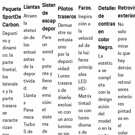
Sistema
Llantas.
Retrovi
Faros.
Detalles
Pilotos
Paquete
de
exterio
de
traseros.
Atraen
SportDesign
Inspira
escape
la
contraste
ción a
Carbon.
No
Demue
deportivo.
atenci
en
la
solo
stre su
Deporti
Para
ón de
velocid
color
para
entusia
vo y
un
los
ad de
mirar
Negro.
smo
dinámi
sonid
entusi
la luz:
lo que
por la
co: la
La
o
astas
faros
hay
deporti
parte
estétic
pote
de la
princip
detrás:
vidad:
frontal,
a se
nte y
depor
ales
los
Luces
los
compl
lleno
tivida
LED
retrovi
trasera
laterale
eta
de
d:
HD-
sores
s de
s y la
con la
emo
Llanta
Matrix
exterio
diseño
parte
design
ción:
s
tintad
res
exclusi
trasera
ación
el
Pana
os con
pintad
vo con
se
del
siste
mera
luces
os en
un arco
caracte
model
ma
Turbo
diurna
el
lumino
rizan
o en la
de
S de
s de
color
so sin
por