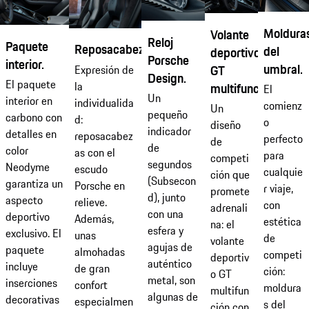
Moldura
Volante
Reloj
Paquete
Reposacabezas.
del
deportivo
Porsche
interior.
umbral.
GT
Expresión de
Design.
El paquete
la
multifunción.
El
Un
interior en
individualida
comienz
Un
pequeño
carbono con
d:
o
diseño
indicador
detalles en
reposacabez
perfecto
de
de
color
as con el
para
competi
segundos
Neodyme
escudo
cualquie
ción que
(Subsecon
garantiza un
Porsche en
r viaje,
promete
d), junto
aspecto
relieve.
con
adrenali
con una
deportivo
Además,
estética
na: el
esfera y
exclusivo. El
unas
de
volante
agujas de
paquete
almohadas
competi
deportiv
auténtico
incluye
de gran
ción:
o GT
metal, son
inserciones
confort
moldura
multifun
algunas de
decorativas
especialmen
s del
ción con