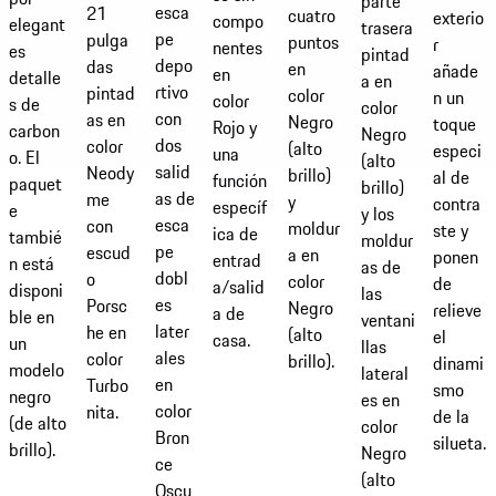
parte
esca
21
cuatro
exterio
compo
elegant
trasera
pe
pulga
puntos
r
nentes
es
pintad
depo
das
en
añade
en
detalle
a en
rtivo
pintad
color
n un
color
s de
color
con
as en
Negro
toque
Rojo y
carbon
Negro
dos
color
(alto
especi
una
o. El
(alto
salid
Neody
brillo)
al de
función
paquet
brillo)
as de
me
y
contra
específ
e
y los
esca
con
moldur
ste y
ica de
tambié
moldur
pe
escud
a en
ponen
entrad
n está
as de
dobl
o
color
de
a/salid
disponi
las
es
Porsc
Negro
relieve
a de
ble en
ventani
later
he en
(alto
el
casa.
un
llas
ales
color
brillo).
dinami
modelo
lateral
en
Turbo
smo
negro
es en
color
nita.
de la
(de alto
color
Bron
silueta.
brillo).
Negro
ce
(alto
Oscu