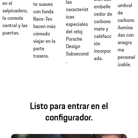
las
en el
te suaves
umbral
embelle
característ
salpicadero,
con funda
de
cedor de
icas
la consola
Race-Tex
carbono
carbono
especiales
central y las
hacen más
ilumina
mate y
del reloj
puertas.
cómodo
das con
calefacc
Porsche
viajar en la
anagra
ión
Design
parte
ma
incorpor
Subsecond
trasera.
personal
ada.
.
izable.
Listo para entrar en el
configurador.