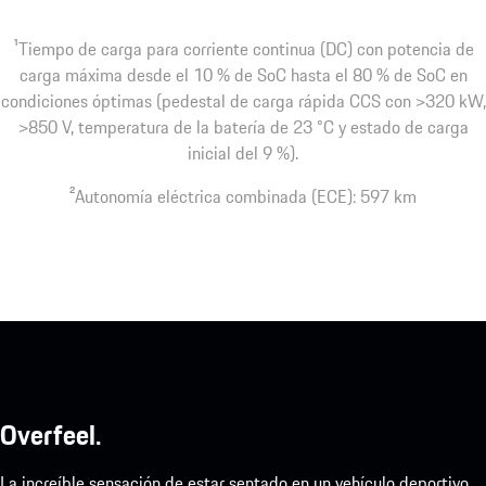
1
Tiempo de carga para corriente continua (DC) con potencia de
carga máxima desde el 10 % de SoC hasta el 80 % de SoC en
condiciones óptimas (pedestal de carga rápida CCS con >320 kW,
>850 V, temperatura de la batería de 23 °C y estado de carga
inicial del 9 %).
2
Autonomía eléctrica combinada (ECE): 597 km
Overfeel.
La increíble sensación de estar sentado en un vehículo deportivo