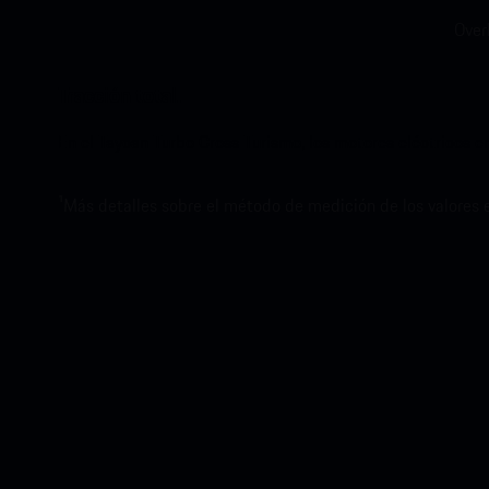
Over
Tracción total.
En el Taycan Turbo Cross Turismo, los motores eléctricos e
1
Más detalles sobre el método de medición de los valores 