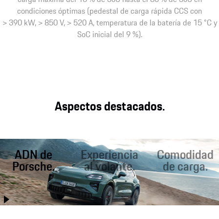
condiciones óptimas (pedestal de carga rápida CCS con
> 390 kW, > 850 V, > 520 A, temperatura de la batería de 15 °C y
SoC inicial del 9 %).
Aspectos destacados.
ADN de
Experiencia
Comodidad
Porsche.
al volante.
de carga.
Mejor que nunca, el
Condiciones
Carga rápida en la
Cayenne combina
óptimas para una
carretera. Carga
prestaciones con
conducción
inductiva¹ en casa.