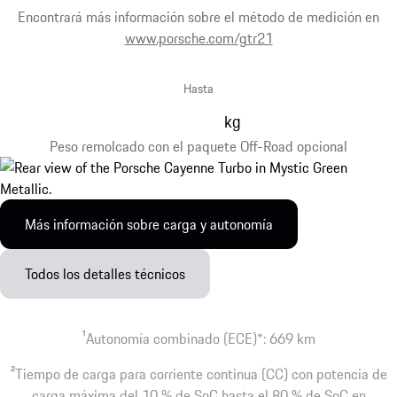
Encontrará más información sobre el método de medición en
www.porsche.com/gtr21
Hasta
kg
Peso remolcado con el paquete Off-Road opcional
Más información sobre carga y autonomía
Todos los detalles técnicos
1
Autonomía combinado (ECE)*: 669 km
2
Tiempo de carga para corriente continua (CC) con potencia de
carga máxima del 10 % de SoC hasta el 80 % de SoC en