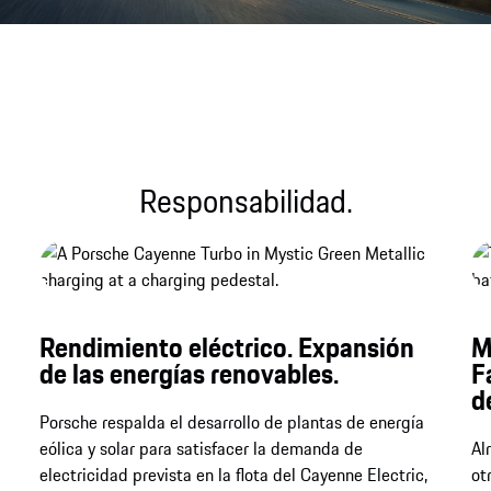
Archivo de sonido
Responsabilidad.
Rendimiento eléctrico. Expansión
M
de las energías renovables.
F
d
Porsche respalda el desarrollo de plantas de energía
eólica y solar para satisfacer la demanda de
Al
electricidad prevista en la flota del Cayenne Electric,
ot