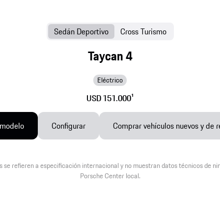
Sedán Deportivo
Cross Turismo
Taycan 4
Eléctrico
USD 151.000
1
 modelo
Configurar
Comprar vehículos nuevos y de r
s se refieren a especificación internacional y no muestran datos técnicos de n
Porsche Center local.