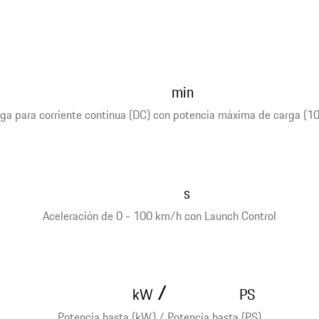
min
ga para corriente continua (DC) con potencia máxima de carga (1
s
Aceleración de 0 - 100 km/h con Launch Control
/
kW
PS
Potencia hasta (kW) / Potencia hasta (PS)