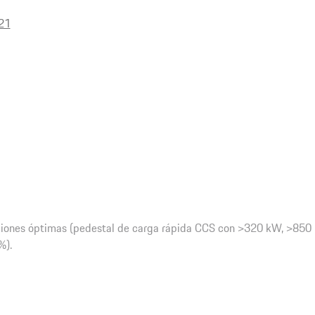
21
ciones óptimas (pedestal de carga rápida CCS con >320 kW, >850
%).