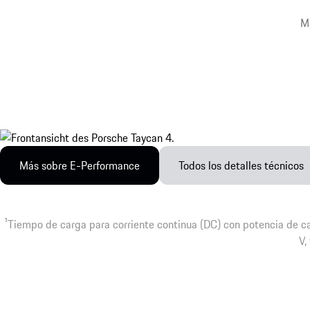
Má
Más sobre E-Performance
Todos los detalles técnicos
1
Tiempo de carga para corriente continua (DC) con potencia de 
V,