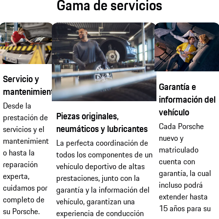
Gama de servicios
Servicio y
Garantía e
mantenimiento
información del
Desde la
vehículo
Piezas originales,
prestación de
Cada Porsche
neumáticos y lubricantes
servicios y el
nuevo y
mantenimient
La perfecta coordinación de
matriculado
o hasta la
todos los componentes de un
cuenta con
reparación
vehículo deportivo de altas
garantía, la cual
experta,
prestaciones, junto con la
incluso podrá
cuidamos por
garantía y la información del
extender hasta
completo de
vehículo, garantizan una
15 años para su
su Porsche.
experiencia de conducción