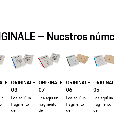
IGINALE – Nuestros núme
ALE
ORIGINALE
ORIGINALE
ORIGINALE
ORIGINA
08
07
06
05
un
Lea aquí un
Lea aquí un
Lea aquí un
Lea aquí un
o
fragmento
fragmento
fragmento
fragmento
de
de
de
de