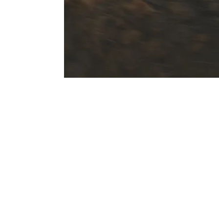
Rendimiento todoterreno y en carret
Además de la comodidad y la deportividad e
sistemas de chasis evolucionados también
sobre terrenos exigentes.