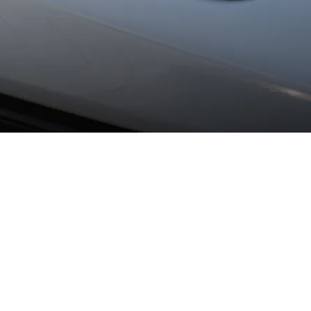
rix LED
minación Matrix LED, los faros principales HD-Matrix LED con más
la funcionalidad.