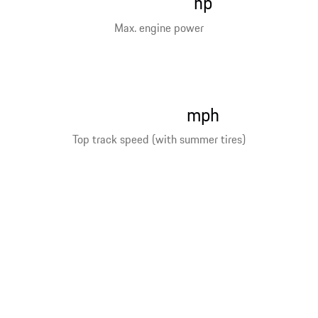
hp
Max. engine power
mph
Top track speed (with summer tires)