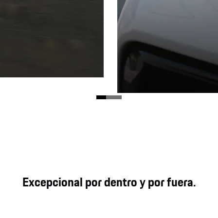
era.
Faros principales Mat
n la carretera, los
 aumentan el rendimiento
Equipado de serie con ilu
Excepcional por dentro y por fuera.
píxeles aumentan aún más 