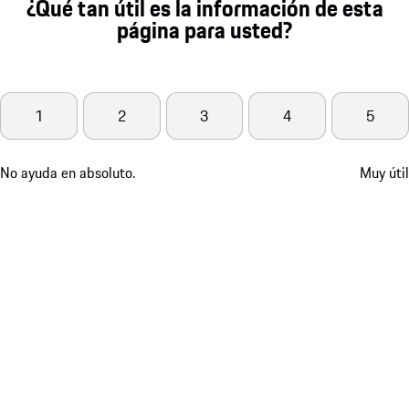
¿Qué tan útil es la información de esta
página para usted?
1
2
3
4
5
No ayuda en absoluto.
Muy útil