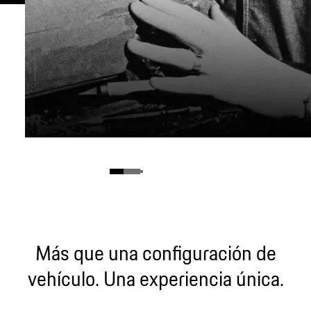
Más que una configuración de
vehículo. Una experiencia única.
El nacimiento de una leyenda.
Mostrar más