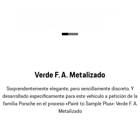
Inspiradas en la llanta Fuchsfelge®, las llantas de
20/21 pulgadas pintadas en color Negro
(satinado) combinan líneas clásicas con
prestaciones modernas, incluido el anclaje central
y el anagrama GT3 90 F. A. P. en relieve en la
pestaña de llanta.
Verde F. A. Metalizado
Sorprendentemente elegante, pero sencillamente discreto. Y
desarrollado específicamente para este vehículo a petición de la
familia Porsche en el proceso «Paint to Sample Plus»: Verde F. A.
Metalizado