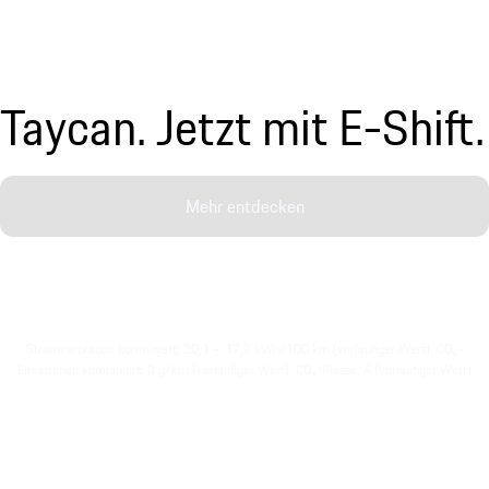
Taycan. Jetzt mit E-Shift.
Mehr entdecken
Stromverbrauch kombiniert: 20,1 – 17,7 kWh/100 km (vorläufiger Wert), CO₂-
Emissionen kombiniert: 0 g/km (vorläufiger Wert), CO₂-Klasse: A (vorläufiger Wert)