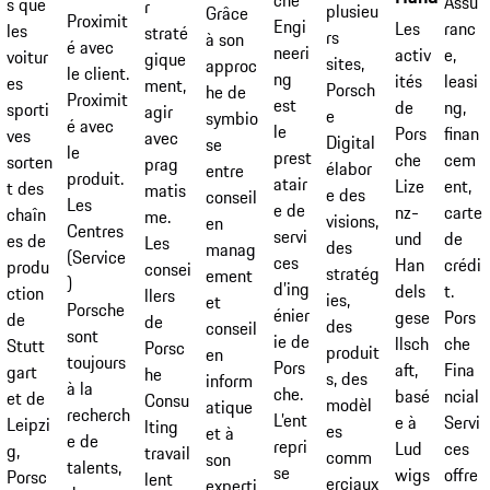
Assu
s que
r
plusieu
Grâce
Proximit
Engi
ranc
Les
les
straté
rs
à son
é avec
neeri
e,
activ
voitur
gique
sites,
approc
le client.
ng
leasi
ités
es
ment,
Porsch
he de
Proximit
est
ng,
de
sporti
agir
e
symbio
é avec
le
finan
Pors
ves
avec
Digital
se
le
prest
cem
che
sorten
prag
élabor
entre
produit.
atair
ent,
Lize
t des
matis
e des
conseil
Les
e de
carte
nz-
chaîn
me.
visions,
en
Centres
servi
de
und
es de
Les
des
manag
(Service
ces
crédi
Han
produ
consei
stratég
ement
)
d’ing
t.
dels
ction
llers
ies,
et
Porsche
énier
Pors
gese
de
de
des
conseil
sont
ie de
che
llsch
Stutt
Porsc
produit
en
toujours
Pors
Fina
aft,
gart
he
s, des
inform
à la
che.
ncial
basé
et de
Consu
modèl
atique
recherch
L’ent
Servi
e à
Leipzi
lting
es
et à
e de
repri
ces
Lud
g,
travail
comm
son
talents,
se
offre
wigs
Porsc
lent
erciaux
experti