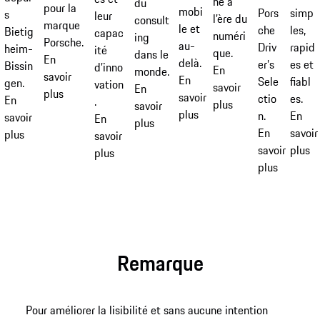
he à
du
pour la
mobi
simp
Pors
s
leur
l’ère du
consult
marque
le et
les,
che
Bietig
capac
numéri
ing
Porsche.
au-
rapid
Driv
heim-
ité
que.
dans le
En
delà.
es et
er’s
Bissin
d’inno
En
monde.
savoir
En
fiabl
Sele
gen.
vation
savoir
En
plus
savoir
es.
ctio
En
.
plus
savoir
plus
En
n.
savoir
En
plus
savoir
En
plus
savoir
plus
savoir
plus
plus
Remarque
Pour améliorer la lisibilité et sans aucune intention