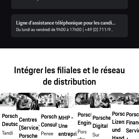
Ligne d’assistance téléphonique pour les candidatures
Du lundi au vendredi de 9h00 à 17h00 | +49 (0) 711/911-22 911
Intégrer les filiales et le réseau
de distribution
Porsche
Pors
Porsche
Porsche
Porsche
MHP -
Porsche
Centres
Lizenz-
Finan
Engineering
Deutschland
Consulting
Une
Digital
(Service)
und
Servi
Pors
Tandi
entreprise Porsche
Pense
Sur
Porsche
Handelsges
che