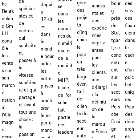
de
gère
ces
bour
he
depui
innova
se
spéciali
des
servi
g
Deuts
s
nts et
dans
stes et
proje
ces
près
chlan
12 sit
des
les
de
ts
finan
de
d Gm
es
expérie
domai
cadres
d’ing
ciers
Stut
bH
dans
nces
nes du
qui
énier
dans
tgar
contr
le
captiv
numéri
souhaite
ie
le
t, se
ôle
mond
antes
que et
nt
pour
cadr
conc
les
e pour
pour
de la
passer à
un
e
entr
vente
aider
les
mobilit
la
très
d’un
ent
s sur
les
clients,
é,
vitesse
large
guic
sur
son
entre
afin
MHP,
supérieu
éven
het
les
march
prises
d’élargi
filiale
re et qui
tail
uniq
sect
é
à
r la
de Por
partage
de
ue.
eurs
nation
améli
définiti
sche,
nt avant
clien
Pour
Pors
al,
orer
on de
fait
tout une
ts du
des
che
l’Alle
leurs
la
partie
chose :
sect
dém
Desi
magn
perfor
marqu
des
la
eur
arch
gn
e,
manc
e Porsc
leaders
passion
auto
es
et
depui
es et