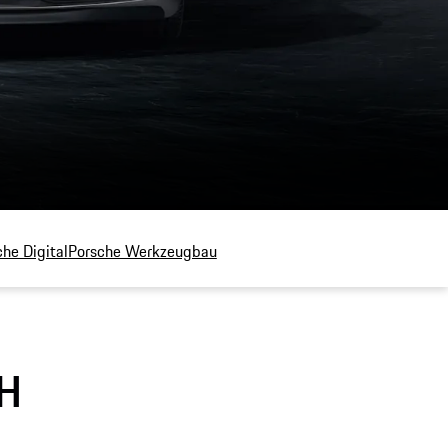
he Digital
Porsche Werkzeugbau
bH