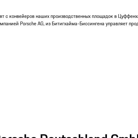
ят с конвейеров наших производственных площадок в Цуффенха
омпанией Porsche AG, из Битигхайма-Биссингена управляет пр