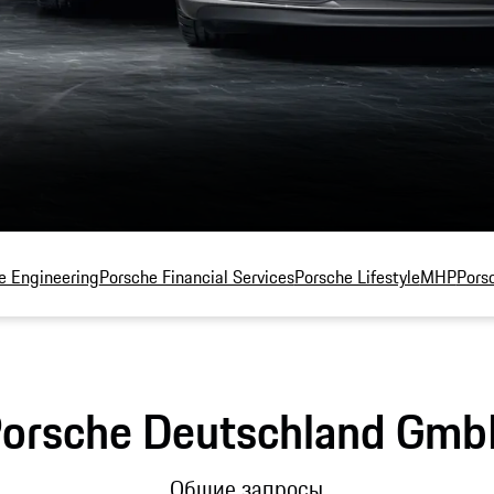
e Engineering
Porsche Financial Services
Porsche Lifestyle
MHP
Porsc
orsche Deutschland Gm
Общие запросы