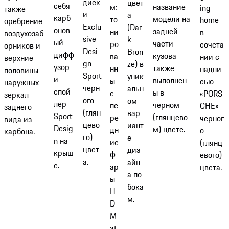
диск
цвет
себя
название
м:
ing
также
и
а
карб
модели на
то
home
оребрение
Exclu
(Dar
онов
задней
ни
в
воздухозаб
sive
k
ый
части
ро
сочета
орников и
Desi
Bron
дифф
кузова
ва
нии с
верхние
gn
ze) в
узор
также
нн
надпи
половины
Sport
уник
и
выполнен
ы
сью
наружных
черн
альн
спой
ы в
е
«PORS
зеркал
ого
ом
лер
черном
пе
CHE»
заднего
(глян
вар
Sport
(глянцево
ре
черног
вида из
цево
иант
Desig
м) цвете.
дн
о
карбона.
го)
е
n на
ие
(глянц
цвет
диз
крыш
ф
евого)
а.
айн
е.
ар
цвета.
а по
ы
бока
H
м.
D
M
at