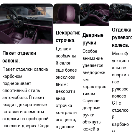
Отделка
Декоративная
Дверные
рулевог
строчка.
ручки.
колеса.
Делаем
Особое
Пакет отделки
Многоф
необычны
внимание
салона.
ункцион
й салон
уделяется
альное
Пакет отделки салона
еще более
внедорожн
спортив
карбоном
эксклюзи
ым
ное
подчеркивает
вным:
характерис
рулевое
спортивный стиль
декорати
тикам
колесо
автомобиля. В пакет
вная
Cayenne:
GT с
входят декоративные
строчка
дверные
отделко
вставки и элементы
контрастн
ручки
й
отделки на приборной
ого цвета,
обтянуты
карбоно
панели и дверях. Сюда
в данном
кожей в
м