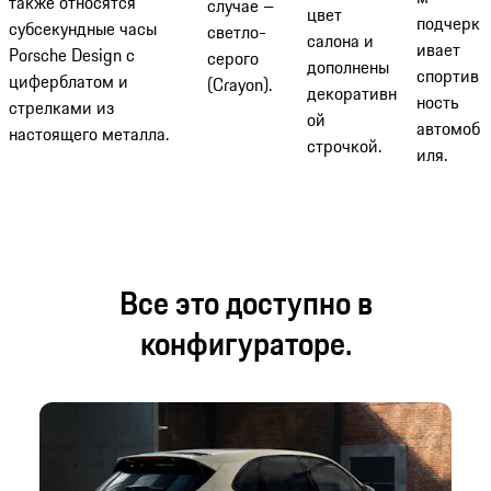
также относятся
случае –
цвет
подчерк
субсекундные часы
светло-
салона и
ивает
Porsche Design с
серого
дополнены
спортив
циферблатом и
(Crayon).
декоративн
ность
стрелками из
ой
автомоб
настоящего металла.
строчкой.
иля.
Все это доступно в
конфигураторе.