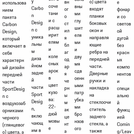
у
о) цвета
вн
е
использова
соче
вны
Carbo
входят
ог
фонар
нием
тани
ми
n
планки
о
и со
пакета
и с
глу
Desig
боковых
ст
светов
Carbon
расш
шит
n с
окон и
ил
ой
Design,
ирит
еля
уника
направля
я
дугой
который
елям
ми
льны
ющие
бл
без
включает в
и
и
м
ребра на
аг
красн
себя
коле
дву
диза
передней
од
ых
характерн
сных
мя
йном
части.
ар
компо
ый дизайн
арок
сдв
задне
Дверные
я
нентов
передней
в
оенн
й
ручки и
че
и
части
цвет
ыми
части
накладка
рн
специ
SportDesig
кузо
патр
Sport
на
ы
ально
n с
ва:
убка
Desig
стеклоочи
м
й
воздухозаб
22-
ми
n,
ститель
ак
функц
орниками
дюй
бро
вклю
заднего
це
ией
черного
мовы
нзов
чающ
стекла, а
нт
Comin
(глянцевог
е
ого
им в
также
а
g/Leav
о) цвета, а