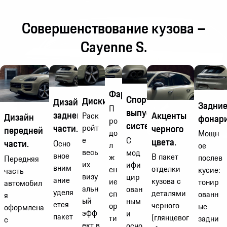
Совершенствование кузова –
Cayenne S.
Фары.
Спортивная
Диски.
Дизайн
Задни
П
выпускная
задней
Акценты
Раск
Дизайн
фонари
ро
система.
части.
черного
ройт
передней
до
Мощн
е
С
цвета.
части.
Осно
л
ое
весь
мод
вное
В пакет
ж
послев
Передняя
их
ифи
вним
отделки
ен
кусие:
часть
визу
цир
ание
кузова с
ие
тонир
автомобил
альн
ован
уделя
деталями
сп
ованн
я
ый
ным
ется
черного
ор
ые
оформлена
эфф
и
пакет
(глянцевог
ти
задни
с
ект в
осно