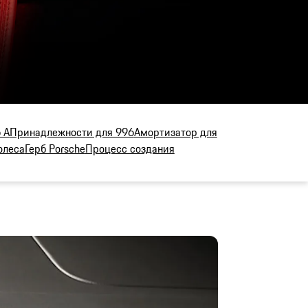
 А
Принадлежности для 996
Амортизатор для
олеса
Герб Porsche
Процесс создания