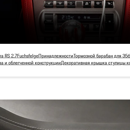
ra RS 2.7
Fuchsfelge
Принадлежности
Тормозной барабан для 356
ва и облегченной конструкции
Декоративная крышка ступицы к