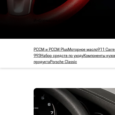
Информация о продукции
PCCM и PCCM Plus
Моторное масло
911 Carre
993
Набор средств по уходу
Компоненты кузо
продукта
Porsche Classic