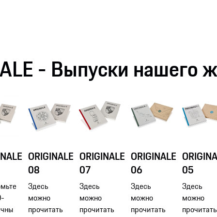
ALE - Выпуски нашего 
INALE
ORIGINALE
ORIGINALE
ORIGINALE
ORIGIN
08
07
06
05
омьте
Здесь
Здесь
Здесь
Здесь
0-
можно
можно
можно
можно
ичны
прочитать
прочитать
прочитать
прочитат