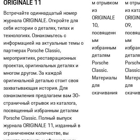
ORIGINALE 11
м отрывком
м отр
из
из кат
Встречайте одиннадцатый номер
ORIGINALE
ORIGI
журнала ORIGINALE. Откройте для
10,
09,
себя истории о деталях, типах и
посвященн
посвя
технологиях. Ознакомьтесь с
ым
ым
информацией на актуальные темы о
избранным
избра
партнерах Porsche Classic,
деталям
детал
мероприятиях, реставрационных
Porsche
Porsch
проектах, оригинальных деталях и
Classic.​​
Classic.
многом другом. За каждой
Материалы
Матер
оригинальной деталью стоит своя
для
для
захватывающая история. Для
скачивания
скачи
ознакомления предлагаем вам 30-
страничный отрывок из каталога,
посвященный избранным деталям
Porsche Classic. Полный выпуск
журнала ORIGINALE 11, изданный в
ограниченном количестве, вы