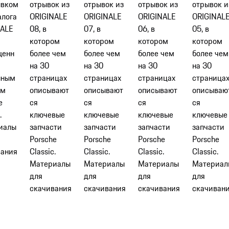
ывком
отрывок из
отрывок из
отрывок из
отрывок и
алога
ORIGINALE
ORIGINALE
ORIGINALE
ORIGINAL
NALE
08, в
07, в
06, в
05, в
котором
котором
котором
котором
щенн
более чем
более чем
более чем
более чем
на 30
на 30
на 30
на 30
нным
страницах
страницах
страницах
страница
ям
описывают
описывают
описывают
описываю
e
ся
ся
ся
ся
​
ключевые
ключевые
ключевые
ключевые
иалы
запчасти
запчасти
запчасти
запчасти
Porsche
Porsche
Porsche
Porsche
вания
Classic.
Classic.
Classic.
Classic.
Материалы
Материалы
Материалы
Материал
для
для
для
для
скачивания
скачивания
скачивания
скачиван