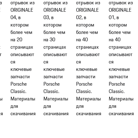
з
отрывок из
отрывок из
отрывок из
отрывок из
E
ORIGINALE
ORIGINALE
ORIGINALE
ORIGINALE
04, в
03, в
02, в
01, в
котором
котором
котором
котором
более чем
более чем
более чем
более чем
на 20
на 30
на 40
на 40
х
страницах
страницах
страницах
страницах
т
описывают
описывают
описывают
описывают
ся
ся
ся
ся
ключевые
ключевые
ключевые
ключевые
запчасти
запчасти
запчасти
запчасти
Porsche
Porsche
Porsche
Porsche
Classic.
Classic.
Classic.
Classic.
ы
Материалы
Материалы
Материалы
Материалы
для
для
для
для
ия
скачивания
скачивания
скачивания
скачивания