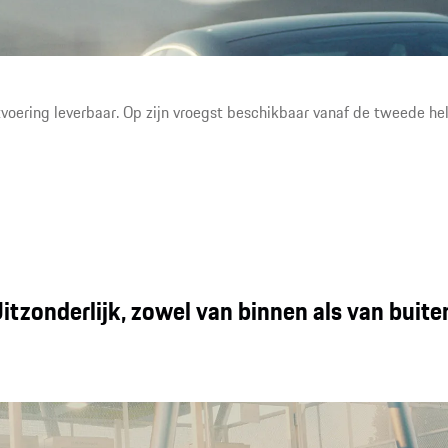
Het grootste displayoppervlak in een Porsche, interactieve
Mood Modes¹ en de nieuwe generatie stoelen bieden een
unieke interieurbeleving.
voering leverbaar. Op zijn vroegst beschikbaar vanaf de tweede hel
itzonderlijk, zowel van binnen als van buite