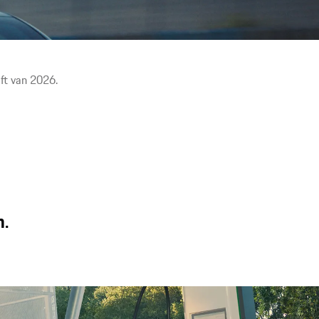
Snel opladen onderweg. Inductief¹ opladen thuis. Zorgeloos
rijden. De oplaadmogelijkheden kunnen worden afgestemd op
uw behoeften.
ft van 2026.
n.