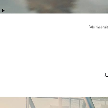
Beter dan ooit tevoren combineert de Cayenne Coupé
prestaties met praktisch gebruiksgemak, comfort over lange
afstanden en offroadcapaciteiten.
1
Als meeruit
U