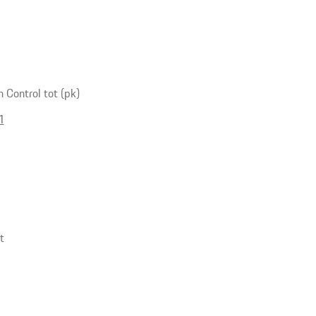
Control tot (pk)
1
t