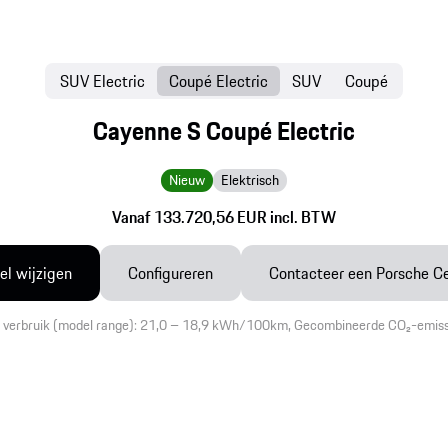
SUV Electric
Coupé Electric
SUV
Coupé
Cayenne S Coupé Electric
Nieuw
Elektrisch
Vanaf 133.720,56 EUR incl. BTW
l wijzigen
Configureren
Contacteer een Porsche C
 verbruik (model range): 21,0 – 18,9 kWh/100km, Gecombineerde CO₂-emiss