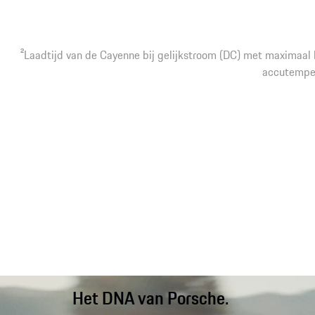
2
Laadtijd van de Cayenne bij gelijkstroom (DC) met maximaa
accutemper
Het DNA van Porsche.