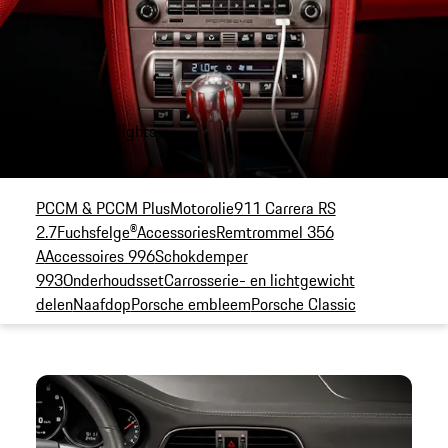
Producthighlights
PCCM & PCCM Plus
Motorolie
911 Carrera RS
2.7
Fuchsfelge®
Accessories
Remtrommel 356
A
Accessoires 996
Schokdemper
993
Onderhoudsset
Carrosserie- en lichtgewicht
delen
Naafdop
Porsche embleem
Porsche Classic